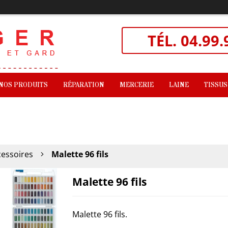
TÉL.
04.99.
NOS PRODUITS
RÉPARATION
MERCERIE
LAINE
TISSUS
cessoires
Malette 96 fils
Malette 96 fils
Malette 96 fils.