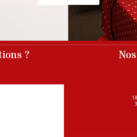
tions ?
Nos
age
1