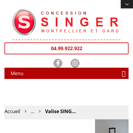
04.99.922.922
Menu
Accueil
...
Valise SINGER rouge