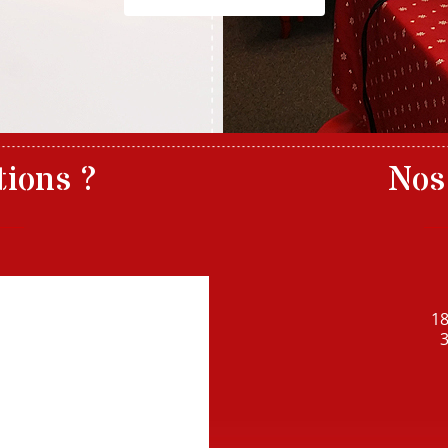
tions ?
Nos
age
1