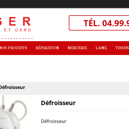
TÉL.
04.99.
NOS PRODUITS
RÉPARATION
MERCERIE
LAINE
TISSUS
Défroisseur
Défroisseur
Défroisseur