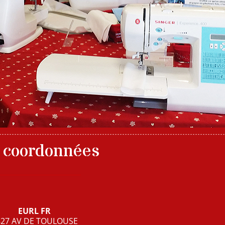
 coordonnées
EURL FR
827 AV DE TOULOUSE