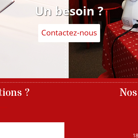
Un besoin ?
Contactez-nous
tions ?
Nos
age
1